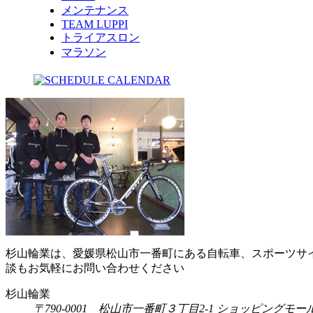
メンテナンス
TEAM LUPPI
トライアスロン
マラソン
杉山輪業は、愛媛県松山市一番町にある自転車、スポーツサ
談もお気軽にお問い合わせください
杉山輪業
〒790-0001 松山市一番町３丁目2-1 ショッピングモールA