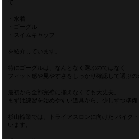
て
・水着
・ゴーグル
・スイムキャップ
を紹介しています。
特にゴーグルは、なんとなく選ぶのではなく
フィット感や見やすさをしっかり確認して選ぶの
最初から全部完璧に揃えなくても大丈夫。
まずは練習を始めやすい道具から、少しずつ準備
杉山輪業では、トライアスロンに向けた バイク
います。