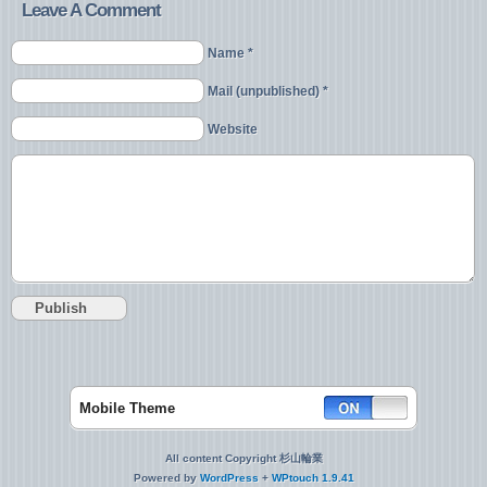
Leave A Comment
Name *
Mail (unpublished) *
Website
Mobile Theme
All content Copyright 杉山輪業
Powered by
WordPress
+
WPtouch 1.9.41