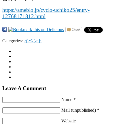
https://ameblo.jp/cyclo-uchiko25/entry-
12768171812.html
Categories:
イベント
Leave A Comment
Name *
Mail (unpublished) *
Website